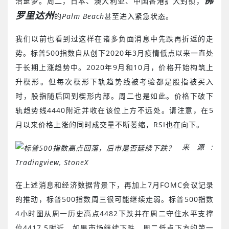
佛
治噩梦。周二，日本、澳大利亚、中国香港扩大封锁，
罗里达州
的
Palm Beach
甚至进入紧急状态。
我们以前也看到过这样在诸多负面消息中先跌再折返的走
势。标普500指数自从创下2020年3月疫情低点以来一直处
于长期上涨趋势中。2020年9月和10月，价格开始构筑上
升楔形。但每次楔形下轨趋势线被考验都是股指被买入
时，股指随后回到楔形内部。周二也是如此。价格下破下
轨趋势线4440附近并收在该位上方不远处。请注意，在5
月以来价格上涨的同时成交量不断萎缩，RSI也在向下。
来源
:
Tradingview, StoneX
在上述消息和经济数据背景下，再加上7月FOMC会议记录
的推动，标普500指数周三很可能继续走弱。标普500指数
4小时图从周一历史高点4482下跌并在周二守住水平支撑
位4417.5附近。如果市场继续下跌，周二低点下方的第一