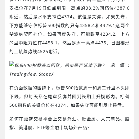
支撑位在7月19日低点到周一高点的38.2%回档位4387.6
附近，然后是水平支撑位4374。该位是关键，如果失守，
下方能够守住标普500指数的只有4358.4和4329.1这两个
斐波纳契回档位。如果再度失守，可能跌至4234.2。上方
的盘中阻力位在4453.1，然后是周一高点4475、日图楔形
的上轨趋势线4525附近。
来源
:
Tradingview, StoneX
在负面数据的围绕下，标普500指数周一和周二开盘不久即
下跌，但每天都在尾盘反弹并回到长期上升楔形内。标普
500指数的关键价位在4374，如果失守可能引发止损盘。
如何在嘉盛交易平台上交易外汇、贵金属、大宗商品、股
指、美港股、ETF等金融市场场外产品？