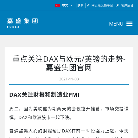
中文
联系
网页版交易平台
客户后台
MENU
重点关注DAX与欧元/英镑的走势-
嘉盛集团官网
2021-11-03
DAX
关注财报和制造业
PMI
周二，因为美联储为期两天的会议拉开帷幕，市场交投谨
慎，
DAX
和欧洲股市一起下跌。
普遍鼓舞人心的财报帮助
DAX
在前一时段强力上涨。今天