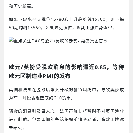
和历史新高。
如果下破水平支撑位
15780
和上升趋势线
15700
，则下探
50
期均线
15550
。如果攻克该位，近期上涨趋势落空。
欧元
/
英镑受脱欧消息的影响逼近
0.85
，等待
欧元区制造业
PMI
的发布
英国和法国在脱欧后陷入升级的捕鱼纠纷中，导致英镑成
为前一时段表现垫底的
G10
货币。
隔夜的消息则鼓舞人心，法国声称其将暂时不对英国渔业
进行制裁。但两国间的争端提醒英镑交易者，脱欧困境远
未结束。