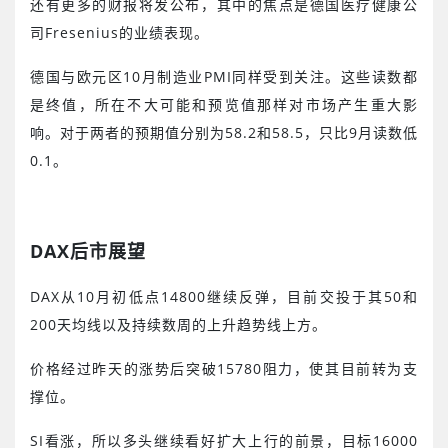
还有更多的财报将发公布，其中的焦点是德国医疗健康公
司
Fresenius
的业绩表现。
德国与欧元区
10
月制造业
PMI
同样受到关注。这些读数都
是终值，所在不大可能和预览值那样对市场产生重大影
响。对于两者的预期值分别为
58.2
和
58.5
，只比
9
月读数低
0.1
。
DAX
后市展望
DAX
从
10
月初低点
14800
继续反弹，目前交投于其
50
和
200
天均线以及持续数周的上升趋势线上方。
价格经过昨天的涨势后突破
15780
阻力，使其目前转为支
撑位。
SI
看涨，所以多头继续看好扩大上行的前景，目标
16000