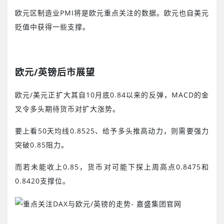
欧元区制造业
PMI
将是欧元重点关注的数据。欧元也自美元
贬值中获得一些支撑。
欧元
/
英镑后市展望
欧元
/
美元正扩大其自
10
月底
0.84
以来的反弹，
MACD
的金
叉令多头期待货币对扩大涨势。
要上看
50
天均线
0.8525
、给予多头推高动力，则需要强力
突破
0.85
阻力。
而若未能收上
0.85
，货币对可能下探上周高点
0.8475
和
0.8420
支撑位。