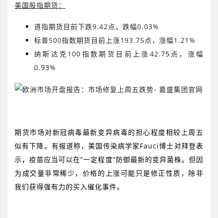
美国股指期货：
道指期货目前下跌
9.42
点，跌幅
0.03%
标普
500
指数期货目前上涨
193.75
点，涨幅
1.21%
纳斯达克
100
指数期货目前上涨
42.7
5
点，涨幅
0.
93
%
期货市场对新冠病毒最新变异病毒的担心程度相较上周五
似有下降。有报道称，美国传染病学家
Fauci
博士对拜登表
示，疫苗应当可以在“一定程度”防御最新的变异菌株。但因
为成交量非常稀少，价格的上涨可能只是修正性质，除非
我们获得强有力的买入催化事件。