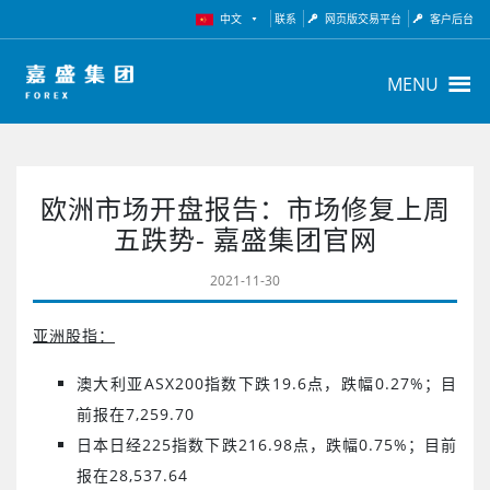
中文
联系
网页版交易平台
客户后台
MENU
欧洲市场开盘报告：市场修复上周
五跌势- 嘉盛集团官网
2021-11-30
亚洲股指：
澳大利亚
ASX200
指数下跌
19.6
点，
跌幅
0.27%
；目
前报在
7,259.70
日本日经
225
指数下跌
216.98
点，跌幅
0.75
%
；目前
报在
28,537.64