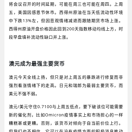
将会议召开的时间延期，可能在周三也可能在周四。上周
五，美国因感恩节休市。西得州原油在当天低流动性环境
中下跌
13%
左，但因悲观情绪减退而跟随期货市场上涨。
西得州原油开盘价格因此回到
200
天指数移动均线上方，时
段早盘填补流动性缺口并上涨。
澳元成为最强主要货币
澳元今天全线上扬，但只是对上周五的暴跌进行修复而非
强烈看涨情绪下的走高。日元和瑞郎为最弱主要货币，而
美元不强不弱。
澳元
/
美元守住
0.7100
与上周五低点，要下破该位可能需要
新的催化剂，比如
Omicron
疫情事实上和市场担心的一样
糟糕甚或更糟。否则，该货币对倾向于自当前价位上行。
但我们也不相信，它可以在没有疫情方面的积极消息推动