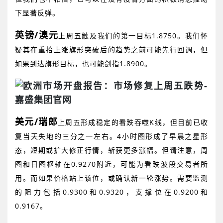
下显著反弹。
英镑
/
澳元
上周五触及我们的第一目标
1.8750
。我们怀
疑其在重拾上涨旗形突破后的趋势之前可能先行回调，但
如果到达旗形目标，也可能剑指
1.8900
。
美元
/
瑞郎
上周五形成稳定的看跌吞噬
K
线，但目前已收
复当天失地的三分之一左右。
4
小时图形成了早晨之星形
态，短期或扩大修正行情，斩获更多涨幅。但请注意，周
图和日图枢轴在
0.9270
附近，可能为看跌波段交易者所
用。而如果价格站上该位，或确认新一轮涨势。需要监测
的阻力包括
0.9300
和
0.9320
，支撑位在
0.9200
和
0.9167
。