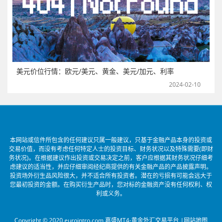
美元价位行情：欧元/美元、黄金、美元/加元、利率
2024-02-10
本网站或信件所包含的任何建议只属一般建议，只基于金融产品本身的投资或
交易价值，而没有考虑任何特定人士的投资目标、财务状况以及特殊需要(即财
务状况)。在根据建议作出投资或交易决定之前，客户应根据其财务状况仔细考
虑建议的适当性，并应仔细审阅经纪商提供的有关金融产品的产品披露声明。
投资场外衍生品风险很大，并不适合所有投资者。潜在的亏损有可能会远大于
您最初投资的金额。在购买衍生产品时，您对标的金融资产没有任何权利、权
利或义务。
Copyright © 2020 eurointro.com 嘉盛MT4-黄金外汇交易平台 |
网站地图