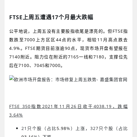
FTSE
上周五遭遇
17
个月最大跌幅
公平地说，上周五没有主要股指收尾是漂亮的。但
FTSE
指
数跌至
7000
上方区区
44
点的水平，相较
11
月高点跌去
4.9%
。
FTSE
期货目前涨逾
90
点，现货市场开盘有望报在
7140
附近。阻力位在附近的
7165
一线和
7180
，支撑位先
后在
7100
、
7045
和
7000
。
FTSE 350
指数
2021
年
11
月
26
日收于
4038.19
，跌幅
3.64%
21
只个股（占比
5.98
%
）上涨，
327
只个股（占比
93.16
%
）下跌