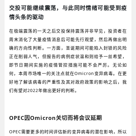
交投可能继续震荡，与此同时情绪可能受到疫
情头条的驱动
在极端震荡的一天之后交投保持震荡并非罕见，投资者在
周末消化了大量疫情消息后可能先行观望，然后再做出明
确的方向性判断。一方面，圣诞期间可能陷入封锁的风险
正在削弱人气，但报告的病例症状温和则给予一丝希望，
即节日期间实施的疫情管控措施可能不会严厉。无论如
何，本周市场唯一的关注点就在
Omicron
变异病毒。在更
好地了解该病毒的严重性及其对政府政策的影响之后，我
们有望对
2022
年做出更好的判断。
OPEC
因
Omicron
关切而将会议延期
OPEC
需要更多的时间评估新的变异病毒的潜在影响，所以