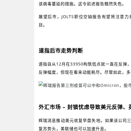
该病毒蔓延的措施。这令前述报告黯然失色。
展望后市，
JOLTS
职位空缺报告有望将注意力
目。
道指后市走势判断
道指自从
12
月在
33950
构筑低点就一直在反弹
反弹幅度，但现在看来动能耗尽。尽管如此，多
外汇市场
–
封锁忧虑导致美元反弹、
辉瑞消息推动美元收复早盘失地。如果该公司
复苏势头，美联储也可以加速升息。