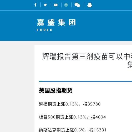
辉瑞报告第三剂疫苗可以中和O
美国股指期货
道指期货上涨
0.13%
，报
35780
标普
500
期货上涨
0.13%
，报
4694
纳斯达克期货上涨
0.6%
，报
16331