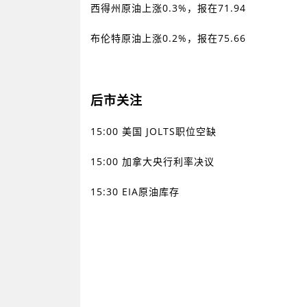
西得州原油上涨
0.3%
，报在
71.94
布伦特原油上涨
0.2%
，报在
75.66
后市关注
15:00
美国
JOLTS
职位空缺
15:00
加拿大央行利率决议
15:30 EIA
原油库存