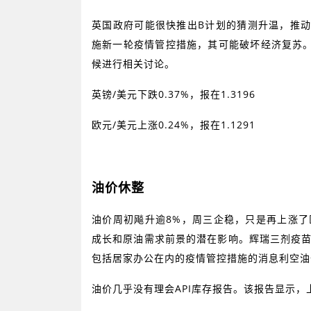
英国政府可能很快推出
B
计划的猜测升温，推
施新一轮疫情管控措施，其可能破坏经济复苏
候进行相关讨论。
英镑
/
美元下跌
0.37%
，报在
1.3196
欧元
/
美元上涨
0.24%
，报在
1.1291
油价休整
油价周初飚升逾
8%
，周三企稳，只是再上涨了
成长和原油需求前景的潜在影响。辉瑞三剂疫
包括居家办公在内的疫情管控措施的消息利空油
油价几乎没有理会
API
库存报告。该报告显示，