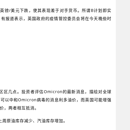
动英镑
/
美元下跌，使其表现差于对手货币。所谓
B
计划即实
。有报道表示，英国政府的疫情管控委员会将在今天晚些时
区区几点。投资者评估
Omicron
的最新消息，描绘对全球
苗可以中和
Omicron
病毒的消息利多油价，而英国可能增强
价，两者相互抵消。
上周原油库存减少、汽油库存增加。