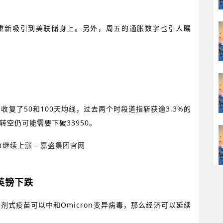
重新吸引到美联储身上。另外，周五的通胀数字也引人瞩
，收复了
50
和
100
天均线，过去两个时段道指斩获逾
3.3%
的
转空仍可能需要下破
33950
。
英镑下跌
三剂式疫苗可以中和
Omicron
变异病毒，那么经济可以延续