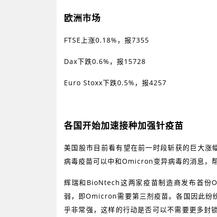
欧洲市场
FTSE
上涨
0.18%
，报
7355
Dax
下跌
0.6%
，报
15728
Euro Stoxx
下跌
0.5%
，报
4257
各国开始加速接种加强针疫苗
美国股市目前看有望在前一时段斩获的巨大涨
病毒疫苗可以中和
Omicron
变异病毒的消息，
辉瑞和
BioNtech
这两家疫苗制造商发布首份
O
弱，即
Omicron
需要第三剂疫苗。各国因此纷
乎非常强，这样的行动是否可以不需要更多封