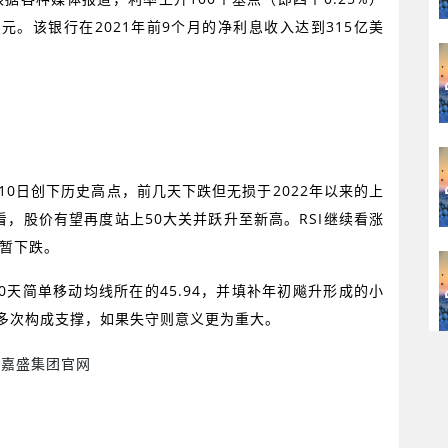
美元。该银行在
2021
年前
9
个月的净利息收入达到
315
亿美
10
日创下历史高点，前几天下跌但无损于
2022
年以来的上
看，股价有望再度站上
50
大关并跃升至新高。
RSI
继续看涨
暂下跌。
0
天简单移动均线所在的
45.94
，并填补年初飚升形成的小
多次构成支撑，如果失守则意义更为重大。