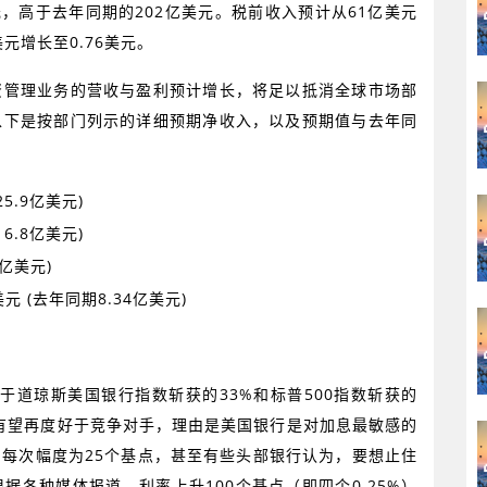
元，高于去年同期的
202
亿美元。税前收入预计从
61
亿美元
美元增长至
0.76
美元。
资管理业务的营收与盈利预计增长，将足以抵消全球市场部
以下是按部门列示的详细预期净收入，以及预期值与去年同
25.9
亿美元
)
16.8
亿美元
)
亿美元
)
美元
(
去年同期
8.34
亿美元
)
于道琼斯美国银行指数斩获的
33%
和标普
500
指数斩获的
有望再度好于竞争对手，理由是美国银行是对加息最敏感的
，每次幅度为
25
个基点，甚至有些头部银行认为，要想止住
根据各种媒体报道，利率上升
100
个基点（即四个
0.25%
）