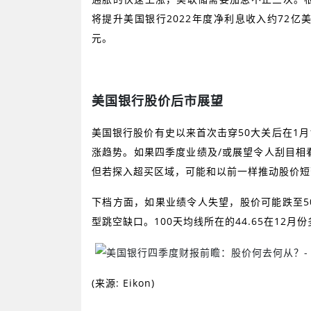
将提升美国银行
2022
年度净利息收入约
72
亿
元。
美国银行股价后市展望
美国银行股价有史以来首次击穿
50
大关后在
1
月
涨趋势。如果四季度业绩及
/
或展望令人刮目相
但若探入超买区域，可能和以前一样推动股价短
下档方面，如果业绩令人失望，股价可能跌至
5
型跳空缺口。
100
天均线所在的
44.65
在
12
月份
(
来源
: Eikon)