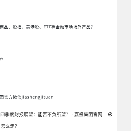
商品、股指、美港股、
ETF
等金融市场场外产品？
户
团官方微信
jiashengjituan
四季度财报展望：能否不负所望？ - 嘉盛集团官网
来怎么走？