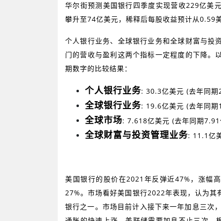
华尔街预测美国银行四季度实现营收
229
亿美
攀升至
74
亿美元，稀释后每股收益预计从
0.59
个人银行业务、全球银行业务和全球财富与投
门的营收与盈利这两个指标一定程度的下降。
期数字的比较结果：
个人银行业务
:
30.3
亿美元
(
去年同期
全球银行业务
: 19.6
亿美元
(
去年同期
全球市场
: 7.618
亿美元
(
去年同期
7.91
全球财富与投资管理业务
: 11.1
亿
美国银行的股价在
2021
年反弹近
47%
，涨幅高
27%
。市场看好美国银行
2022
年表现，认为其
银行之一。市场目前计入接下来一年加息三次
通胀的快速上涨，美联储需要加息不止三次。