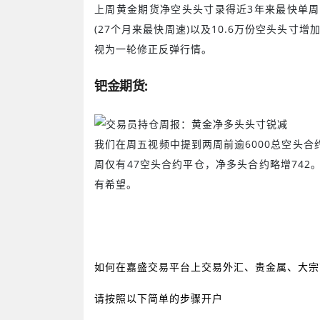
上周黄金期货净空头头寸录得近
3
年来最快单周
(27
个月来最快周速
)
以及
10.6
万份空头头寸增
视为一轮修正反弹行情。
钯金期货:
我们在周五视频中提到两周前逾
6000
总空头合
周仅有
47
空头合约平仓，净多头合约略增
742
有希望。
如何在嘉盛交易平台上交易外汇、贵金属、大宗
请按照以下简单的步骤开户