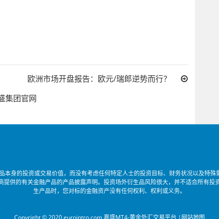
欧洲市场开盘报告：欧元/瑞郎逆势而行？
盛集团官网
品本身的投资或交易价值，而没有考虑任何特定人士的投资目标、财务状况以及特殊需
商提供的有关金融产品的产品披露声明。投资场外衍生品风险很大，并不适合所有投
生产品时，您对标的金融资产没有任何权利、权利或义务。
Copyright © 2020 eurointro.com 嘉盛MT4-黄金外汇交易平台 |
网站地图