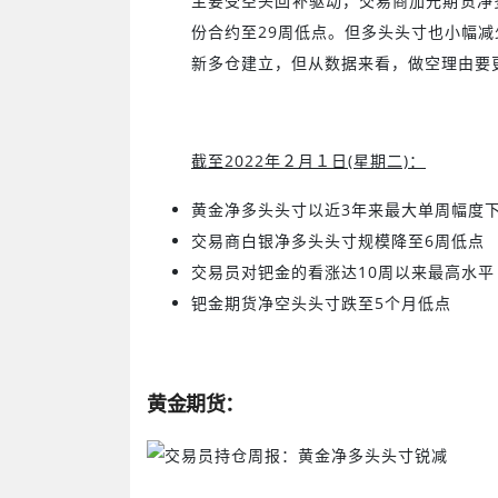
主要受空头回补驱动，交易商加元期货净
份合约至
29
周低点。但多头头寸也小幅减
新多仓建立，但从数据来看，做空理由要
截至2022年２月１日(星期二)：
黄金净多头头寸以近3年来最大单周幅度
交易商白银净多头头寸规模降至6周低点
交易员对钯金的看涨达10周以来最高水平
钯金期货净空头头寸跌至5个月低点
黄金期货：