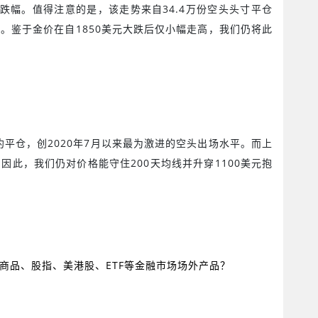
跌幅。值得注意的是，该走势来自
34.4
万份空头头寸平仓
加。鉴于金价在自
1850
美元大跌后仅小幅走高，我们仍将此
约平仓，创
2020
年
7
月以来最为激进的空头出场水平。而上
。因此，我们仍对价格能守住
200
天均线并升穿
1100
美元抱
商品、股指、美港股、ETF等金融市场场外产品？