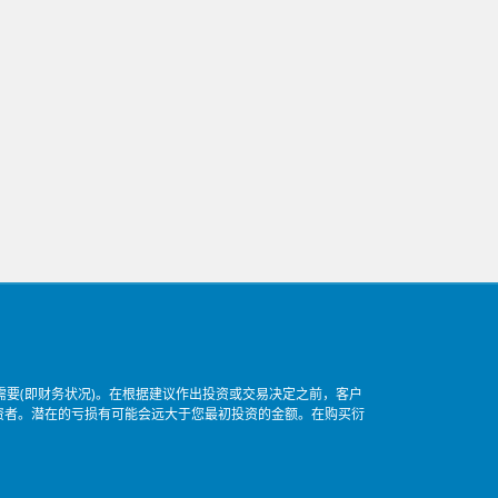
要(即财务状况)。在根据建议作出投资或交易决定之前，客户
资者。潜在的亏损有可能会远大于您最初投资的金额。在购买衍