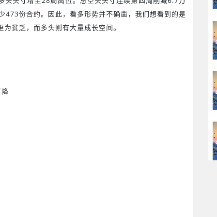
多头头寸增至
28
周高位。总空头头寸连续第四周削减
6.7
万
少
473
份合约。因此，看多形势并不确凿，我们想看到的是
更为贫乏，而多头则有大量成长空间。
下降