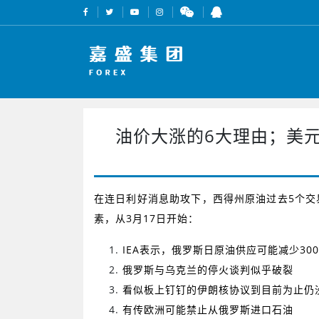
油价大涨的6大理由；美元
在连日利好消息助攻下，西得州原油过去
5
个交
素，从
3
月
17
日开始：
IEA
表示，俄罗斯日原油供应可能减少
300
俄罗斯与乌克兰的停火谈判似乎破裂
看似板上钉钉的伊朗核协议到目前为止仍
有传欧洲可能禁止从俄罗斯进口石油