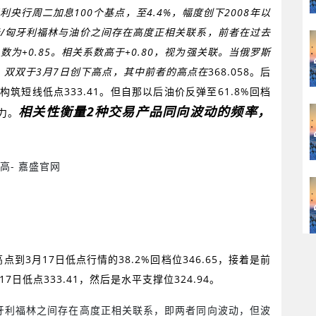
牙利央行周二加息
100
个基点，至
4.4%
，幅度创下
2008
年以
元
/
匈牙利福林与油价之间存在高度正相关联系，前者在过去
系数为
+0.85
。相关系数高于
+0.80
，视为强关联。当俄罗斯
，双双于
3
月
7
日创下高点，其中前者的高点在
368.058
。后
构筑短线低点
333.41
。但自那以后油价反弹至
61.8%
回档
相关性衡量
2
种交易产品同向波动的频率，
力。
高点到
3
月
17
日低点行情的
38.2%
回档位
346.65
，接着是前
17
日低点
333.41
，然后是水平支撑位
324.94
。
牙利福林之间存在高度正相关联系，即两者同向波动，但波