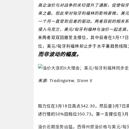
高企油价与对战争的关切提升了通胀，促使匈
来之最。但此举对匈牙利福林的影响甚微。美
一个月一直受到后者的驱动。两者目前的相关
侵入乌克兰，美元
/
匈牙利福林与油价一起走高
来两者双双回撤至支撑位，其中前者在
3
月
17
日
位，美元
/
匈牙利福林却止步于水平兼趋势线阻
而非波动的幅度。
来源
: Tradingview, Stone X
阻力位在
3
月
18
日高点
342.30
，然后是
3
月
7
日
述行情的
50%
回档位
350.73
。第一支撑位在
3
月
油价近期涨势凶猛。西得州原油价格与美元
/
匈