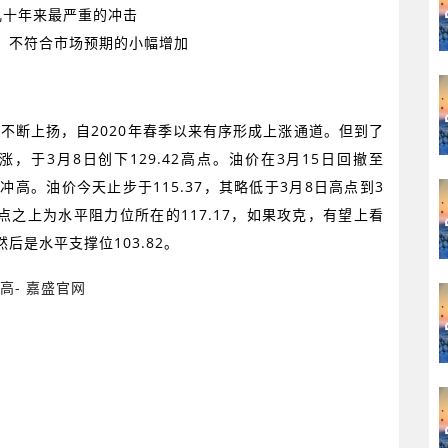
几十年来最严重的冲击
，不符合市场预期的小幅增加
格不断上扬，自
2020
年春季以来有序形成上涨通道。但到了
涨，于
3
月
8
日创下
129.42
高点。油价在
3
月
15
日回撤至
举冲高。油价今天止步于
115.37
，其略低于
3
月
8
日高点到
3
点之上为水平阻力位所在的
117.17
，如果攻克，有望上看
然后是水平支撑位
103.82
。