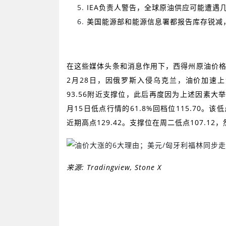
IEA
负责人警告，全球原油供应可能遭遇
美国能源部和能源信息署都报告库存锐减
在这些媒体头条和消息作用下，西得州原油价
2
月
28
日，因俄罗斯入侵乌克兰，油价加速上
93.56
附近支撑位，此后再度因为上述因素大
月
15
日低点行情的
61.8%
回档位
115.70
。该低
近期高点
129.42
。支撑位在周二低点
107.12
，
来源
: Tra
dingview, Stone X