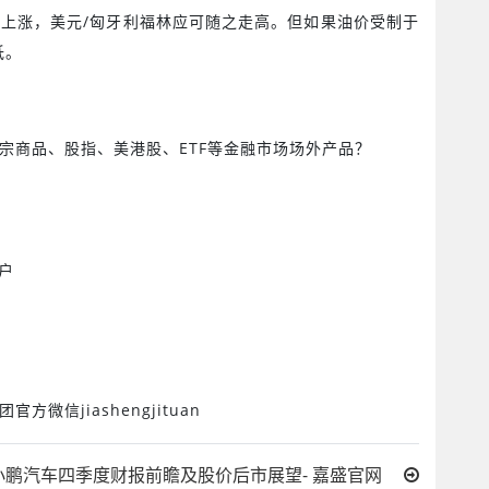
续上涨，美元
/
匈牙利福林应可随之走高。但如果油价受制于
低。
宗商品、股指、美港股、
ETF
等金融市场场外产品？
户
团官方微信
jiashengjituan
小鹏汽车四季度财报前瞻及股价后市展望- 嘉盛官网