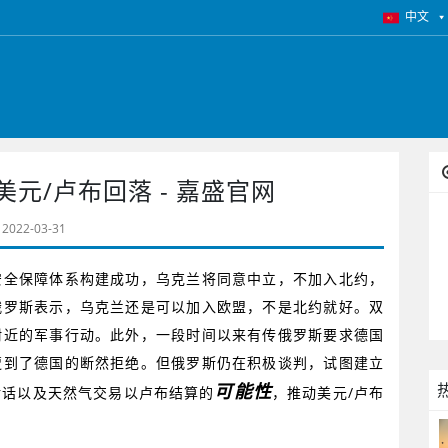
中文
元/卢布回落 - 嘉盛官网
2022-03-31
安全保障体系构建成功，乌克兰将同意中立，不加入北约，
俄罗斯表示，乌克兰还是可以加入欧盟，不是北约就好。双
附近的军事行动。此外，一段时间以来有传俄罗斯要求德国
遭到了德国的断然拒绝。但俄罗斯仍在积极谈判，试图建立
可能性
对话以及天然气交易以卢布结算的
，推动美元
/
卢布