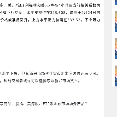
多。美元
/
匈牙利福林和美元
/
卢布
4
小时图当前相关系数为
还有下行空间。水平支撑位在
323.608
，略高于
2
月
24
日的
，价格或准备回升。上方水平阻力位落在
333.52
，下个阻力
见水平下探，但其新兴市场伙伴货币距离突破位还有空间。
，短线交易者或许可以选择东欧新兴市场货币。
宗商品、股指、美港股、
ETF
等金融市场场外产品？