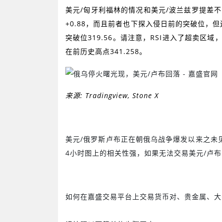
美元
/
匈牙利福林的情况和美元
/
波兰兹罗提差不
+0.88
，而且前者也下探入侵日前的突破位，但
突破位
319.56
。请注意，
RSI
进入了超卖区域
在前历史高点
341.258
。
来源
: Tradingview, Stone X
美元
/
俄罗斯卢布正在朝俄乌战争爆发以来之未
4
小时图上的相关性强，如果无法交易美元
/
卢布
如何在嘉盛交易平台上交易货币对、贵金属、大