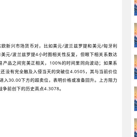
东欧新兴市场货币对，比如美元
/
波兰兹罗提和美元
/
匈牙利
和美元
/
波兰兹罗提
4
小时图相关性反复，但眼下相关系数达
易产品之间完美正相关，
100%
的时间里同向波动；如果系
提还没有完全触及入侵当天的突破位
4.0505
，其与当前价位
进入
30.00
下方的超卖位，表明价格或准备回升。上方阻力
战争前创下的历史高点
4.3078
。