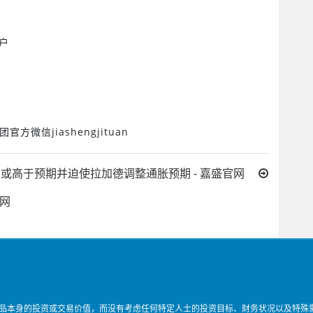
户
团官方微信
jiashengjituan
I或高于预期并迫使拉加德调整通胀预期 - 嘉盛官网
官网
品本身的投资或交易价值，而没有考虑任何特定人士的投资目标、财务状况以及特殊需