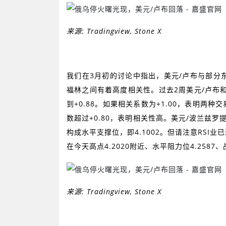
来源
:
Tradingview, Stone X
我们在
3
月初的讨论中指出，美元
/
卢布与部分
福林之间有着高度相关性。过去
2
周美元
/
卢布
到
+0.88
。如果相关系数为
+1.00
，表明两种交
数超过
+0.80
，表明相关性高。美元
/
波兰兹罗
构成水平支撑位，即
4.1002
。但请注意
RSI
业已
在今天高点
4.2020
附近、水平阻力位
4.2587
、
来源
: Tradingview, Stone X