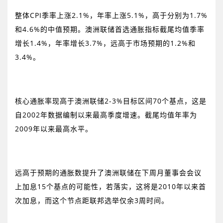
整体
CPI
季率上涨
2.1%
，年率上涨
5.1%
，高于分别为
1.7%
和
4.6%
的中值预期。澳洲联储首选通胀指标截尾均值季率
增长
1.4%
，年率增长
3.7%
，远高于市场预期的
1.2%
和
3.4%
。
核心通胀率现高于澳洲联储
2-3%
目标区间
70
个基点，这是
自
2002
年数据编制以来最高季度增速。截尾均值年率为
2009
年以来最高水平。
远高于预期的通胀数提升了澳洲联储在下周月董事会会议
上加息
15
个基点的可能性，若落实，这将是
2010
年以来首
次加息，而这个节点距联邦选举仅余
3
周时间。