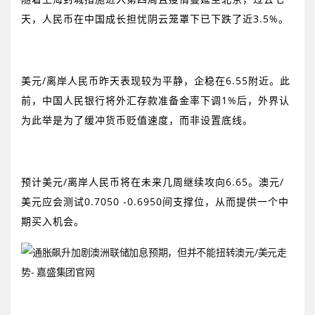
天，人民币在中国成长担忧阴云笼罩下已下跌了近
3.5%
。
美元
/
离岸人民币昨天表现较为平静，企稳在
6.55
附近。此
前，中国人民银行将外汇存款准备金率下调
1%
后，外界认
为此举是为了缓冲货币贬值速度，而非设置底线。
预计美元
/
离岸人民币将在未来几周继续攻向
6.65
。澳元
/
美元应会测试
0.7050 -0.6950
间支撑位，从而提供一个中
期买入机会。