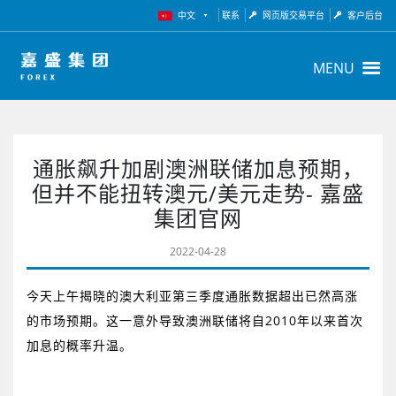
中文
联系
网页版交易平台
客户后台
MENU
通胀飙升加剧澳洲联储加息预期，
但并不能扭转澳元/美元走势- 嘉盛
集团官网
2022-04-28
今天上午揭晓的澳大利亚第三季度通胀数据超出已然高涨
的市场预期。这一意外导致澳洲联储将自
2010
年以来首次
加息的概率升温。