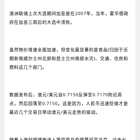
澳洲联储上次大选期间加息是在
2007
年，当年，霍华德政
府在加息三周后的大选中溃败。
虽然物价增速全面加速，但变化最显著的是食品
(
归因于近
期新南威尔士州北部和昆士兰州南部水灾
)
、交通、住房和
燃料这几个部门。
数据发布后，澳元
/
美元自
0.7150
反弹至
0.7170
附近高
点，然后回落至
0.7150
。这是因为，人民币迅速贬值才是
最近几个交易日带动澳元
/
美元走势的驱动。
随着上海封城措施进入第四周且疫情蔓延至北京，过去七