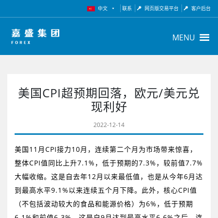
中文
联系
网页版交易平台
客户后台
MENU
美国CPI超预期回落，欧元/美元兑
现利好
2022-12-14
美国
11
月
CPI
接力
10
月，连续
第二个月为市场带来惊喜，
整体
CPI
值同比上升
7.1%
，低于预期的
7.3%
，较前值
7.7%
大幅收缩。这是自去年
12
月以来最低值，也是从今年
6
月
达
到
最高水平
9.1%
以来连续五个月下降。此外，核心
CPI
值
（不包括波动较大的食品和能源
价格
）为
6%
，低于预期
6.1%
和前值
6.3%
。这是自
9
月达到最高水平
6.6%
之后，连