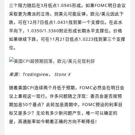
三个阻力随后在
3
月低点
1.0945
形成。如果
FOMC
明日会议
采取更为鹰派的立场，则美元可能反弹，欧元
/
美元因此下
跌，可在
12
月
7
日低点
1.0431
找到第一个支撑位。在此水
平向下，
1.0350/1.3360
附近形成长期水平支撑位。价格
如果继续下跌，可在
11
月
21
日低点
1.0223
找到第三个支撑
位。
来源：
Tradingview
，
Stone X
随着美国
CPI
连续两个月低于预期，
FOMC
必然会在明日会
议上重视这一现行。许多问题随之浮现：委员会是否按预
期加息
50
个基点？此轮加息周期中，
FOMC
预设的利率目
标又是多少？无论有多少新问题产生，唯一可以确定的
是，高通胀率如今朝着正确的方向不断降低！