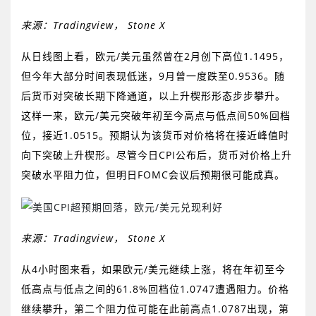
来源：
Tradingview
，
Stone X
从日线图上看，欧元
/
美元虽然曾在
2
月创下高位
1.1495
，
但
今年大部分时间
表现低迷，
9
月曾一度跌至
0.9536
。随
后货币对突破长期下降通道，以上升楔形形态步步攀升。
这样一来
，
欧元
/
美元突破年初至今高点与低点间
50%
回档
位
，
接近
1.0515
。预期认为该货币对价格将在接近峰值时
向下突破上升楔形。尽管今日
CPI
公布后，货币对价格上升
突破水平阻力位，但明日
FOMC
会议后预期很可能成真。
来源：
Tradingview
，
Stone X
从
4
小时图来看，如果欧元
/
美元继续上涨，将在年初至今
低高点与低点之间的
61.8%
回档位
1.0747
遭遇阻力。价格
继续攀升，第二个阻力位可能在此前高点
1.0787
出现，第