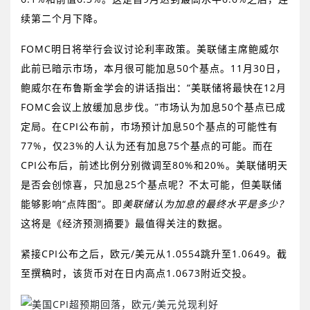
续第二个月下降。
FOMC
明日将举行会议讨论利率政策。美联储主席鲍威尔
此前已暗示市场
，
本月很可能加息
50
个基点。
11
月
30
日，
鲍威尔在布鲁斯金学会
的讲话指出
：“美联储将最快在
12
月
FOMC
会议上放缓加息步伐。”市场认为加息
50
个基点已成
定局。在
CPI
公布前，市场预计加息
50
个基点的可能性有
77%
，仅
23%
的人认为还有加息
75
个基点的可能。而在
CPI
公布后，
前述比例分别
微调
至
80%
和
20%
。美联储明天
是否会
创
惊喜，只加息
25
个基点呢？不太可能，但美联储
能够影响“点阵图”。即
美联储认为加息的最终水平是多少？
这将是《经济预测摘要》最值得关注的数据。
紧接
CPI
公布之后，欧元
/
美元从
1.0554
跳升至
1.0649
。截
至撰稿时，该货币对在日内高点
1.0673
附近交投。