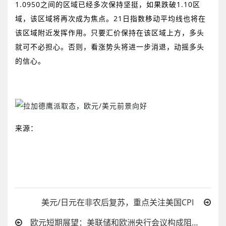
1.0950
之间的区域已经多次保持坚挺，如果
跌破
1.10
区
域，该区域将再次成为焦点。
21
日指数移动平均线也将在
该区域附近发挥作用。只要汇价保持在该区域上方，多头
就可不必担心。否则，看涨势头将进一步消退，动摇多头
的信心。
来源：
美元/日元在非农后复苏，重点关注美国CPI
欧元短期展望：美联储和欧洲央行会议构成阻力，非农即将到来