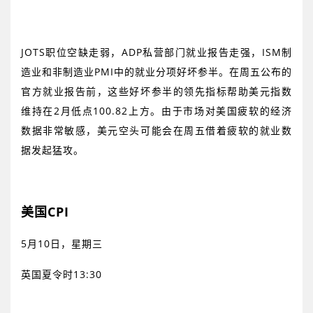
JOTS
职位空缺走弱，
ADP
私营部门就业报告走强，
ISM
制
造业和非制造业
PMI
中的就业分项好坏参半。在周五公布的
官方就业报告前，这些好坏参半的领先指标帮助美元指数
维持在
2
月低点
100.82
上方。由于市场对美国疲软的经济
数据非常敏感，美元空头可能会在周五借着疲软的就业数
据发起猛攻。
美国
C
PI
5
月
10
日，星期三
英国夏令时
13:30