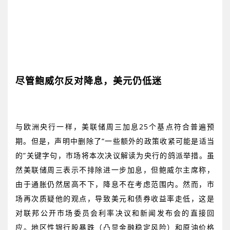
尽管鲍威尔反对降息，美元仍低迷
与欧洲央行一样，美联储周三加息
25
个基点符合普遍预
期。但是，声明中删除了
“
一些额外的政策收紧可能是适当
的
”
关键字句，市场将本次决议解读为央行的鸽派举措。虽
然美联储周三表示不排除进一步加息，但鲍威尔主席称，
由于通胀仍然居高不下，降息不在考虑范围内。然而，市
场再次质疑他的观点，导致美元和债券收益率走低，这是
对联邦公开市场委员会利率决议和新闻发布会的直接回
应。地区性银行股暴跌（凸显金融稳定风险）和原油价格