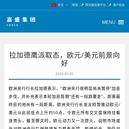
中文
联系
网页版交易平台
客户后台
MENU
拉加德鹰派取态，欧元/美元前景向
好
2023-05-05
欧洲央行行长拉加德表示，“欧洲央行很明显尚未暂停”加息
步伐，并补充表示本轮加息周期“还有一段路要走”，距离最
终目的地尚有一段距离。欧洲央行行长发言短暂推动欧元
/
美元从此前低点上升约
50
点，令欧元所有交叉盘保持住看
涨势头。截至撰文时，欧元动力又一次熄火，说明市场或
许对欧洲央行后继举措发力略有失望。即便如此，我仍对