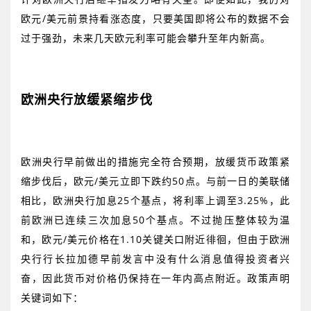
欧元
/
美元前景持看涨态度，只要美国即将公布的数据不会
过于强劲，未来几天欧元利率可能会攀升至年内新高。
欧洲央行放缓紧缩步伐
欧洲央行早前做出的措施完全符合预期，放缓货币政策紧
缩步伐后，欧元
/
美元立即下跌约
50
点。与前一日的美联储
相比，欧洲央行加息
25
个基点，将利率上调至
3.25%
，此
前欧洲已连续三次加息
50
个基点。不过抛压整体较为温
和，欧元
/
美元价格在
1.10
关键关口附近徘徊，但由于欧洲
央行行长拉加德早前发言中没有什么消息值得投资者兴
奋，因此货币对价格仍保持在一年内高点附近。政策声明
关键词如下：