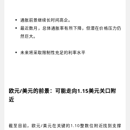
通胀前景继续长时间高企。
最近数月，总体通胀率有所下降，但潜在价格压力仍
然巨大。
未来将采取限制性充足的利率水平
欧元
/
美元的前景：可能走向
1.15
美元关口附
近
截至目前，欧元
/
美元在关键的
1.10
整数位附近找到支撑